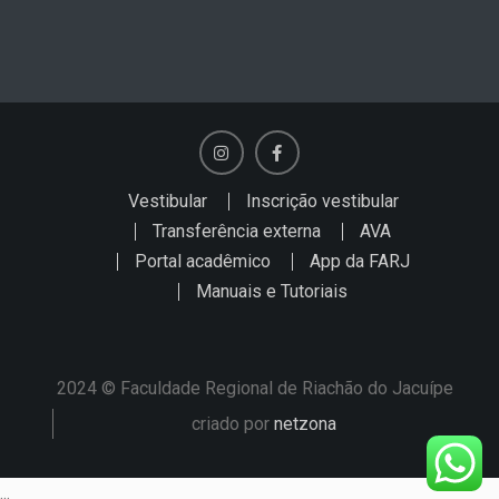
Instagram
Facebook
Vestibular
Inscrição vestibular
Transferência externa
AVA
Portal acadêmico
App da FARJ
Manuais e Tutoriais
2024 © Faculdade Regional de Riachão do Jacuípe
criado por
netzona
...