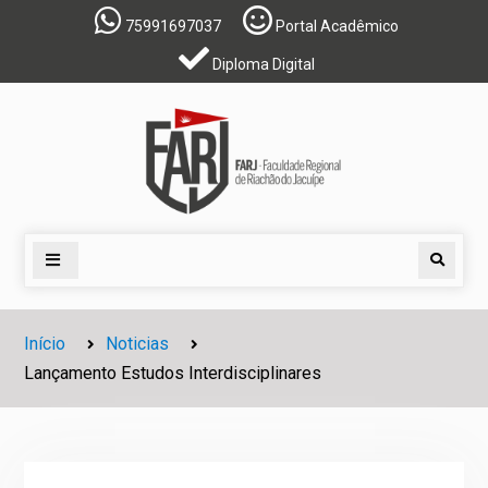
Skip
75991697037
Portal Acadêmico
to
Diploma Digital
content
Search
Início
Noticias
Lançamento Estudos Interdisciplinares