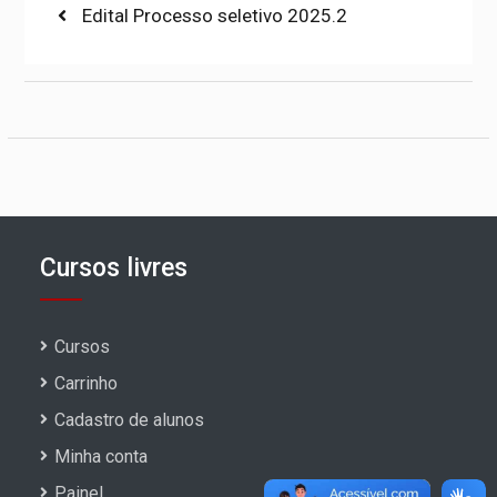
Navegação
Previous
Edital Processo seletivo 2025.2
post:
de
Post
Cursos livres
Cursos
Carrinho
Cadastro de alunos
Minha conta
Painel