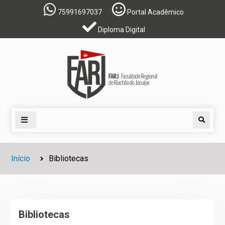
Skip
75991697037
Portal Acadêmico
to
Diploma Digital
content
Search
Início
Bibliotecas
Bibliotecas